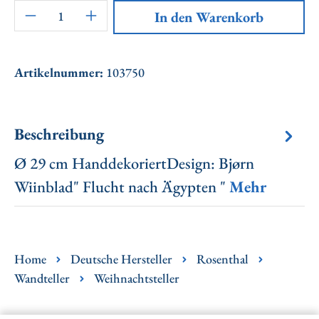
Artikel Anzahl: Gib den gewünschten Wert ei
In den Warenkorb
Artikelnummer:
103750
Beschreibung
Ø 29 cm HanddekoriertDesign: Bjørn
Wiinblad" Flucht nach Ägypten "
Mehr
Home
Deutsche Hersteller
Rosenthal
Wandteller
Weihnachtsteller