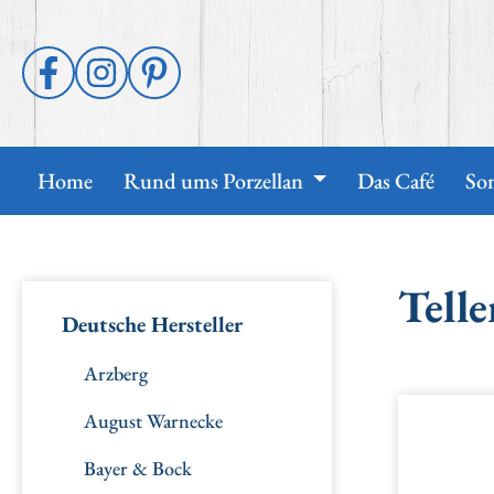
 Hauptinhalt springen
Zur Suche springen
Zur Hauptnavigation springen
Home
Rund ums Porzellan
Das Café
So
Telle
Deutsche Hersteller
Arzberg
August Warnecke
Bildergal
Bayer & Bock