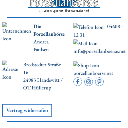
Die
04608 -
Porzellanbörse
12 31
Andrea
Paulsen
info@porzellanboerse.net
Bredstedter Straße
16
porzellanboerse.net
24983 Handewitt /
OT Hüllerup
Vertrag widerrufen