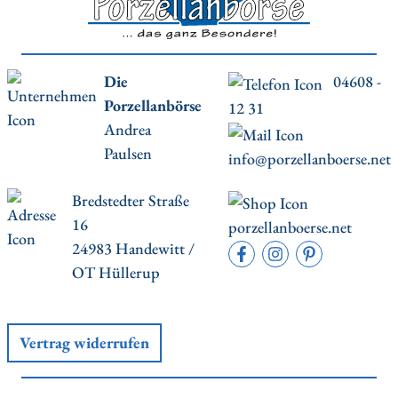
Die
04608 -
Porzellanbörse
12 31
Andrea
Paulsen
info@porzellanboerse.net
Bredstedter Straße
16
porzellanboerse.net
24983 Handewitt /
OT Hüllerup
Vertrag widerrufen