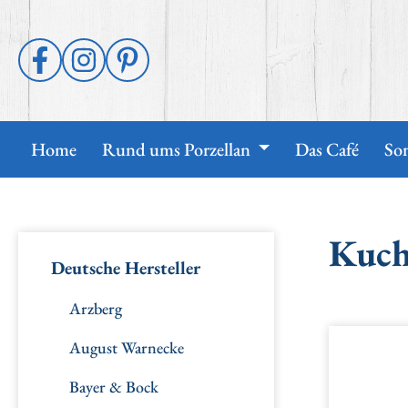
 Hauptinhalt springen
Zur Suche springen
Zur Hauptnavigation springen
Home
Rund ums Porzellan
Das Café
So
Kuch
Deutsche Hersteller
Arzberg
August Warnecke
Bildergal
Bayer & Bock