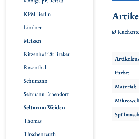
Königl. pr. Tettau
Artike
KPM Berlin
Lindner
Ø Kuchentel
Meissen
Ritzenhoff & Breker
Artikelzu
Rosenthal
Farbe:
Schumann
Material:
Seltmann Erbendorf
Mikrowell
Seltmann Weiden
Spülmasch
Thomas
Tirschenreuth