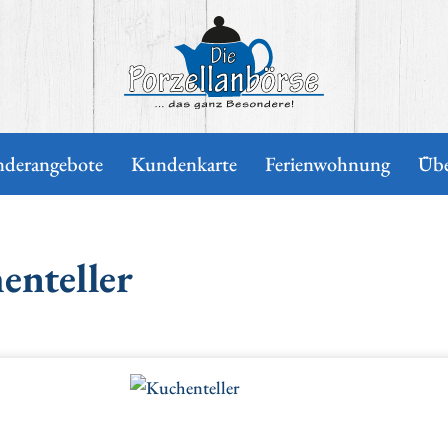
Die Porzellanbörse
nderangebote
Kundenkarte
Ferienwohnung
Übe
enteller
erie überspringen