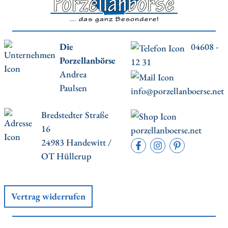
Die
04608 -
Porzellanbörse
12 31
Andrea
Paulsen
info@porzellanboerse.net
Bredstedter Straße
16
porzellanboerse.net
24983 Handewitt /
OT Hüllerup
Vertrag widerrufen