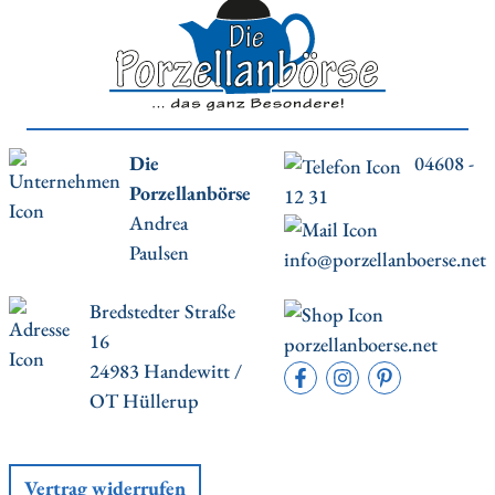
Die
04608 -
Porzellanbörse
12 31
Andrea
Paulsen
info@porzellanboerse.net
Bredstedter Straße
16
porzellanboerse.net
24983 Handewitt /
OT Hüllerup
Vertrag widerrufen