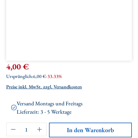
Verkaufspreis:
4,00 €
Regulärer Preis:
Ursprünglich:
6,00 €
-33.33%
Preise inkl. MwSt. zzgl. Versandkosten
Versand Montags und Freitags
Lieferzeit: 3 - 5 Werktage
Artikel Anzahl: Gib den gewünschten Wert ei
In den Warenkorb