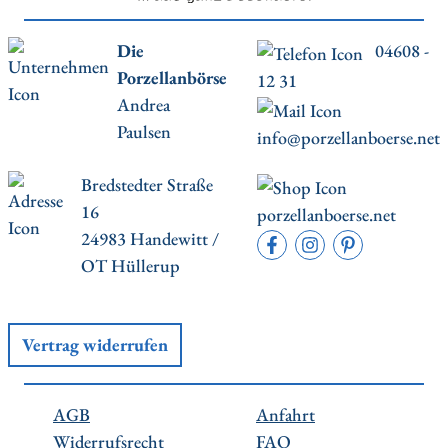
Die
04608 -
Porzellanbörse
12 31
Andrea
Paulsen
info@porzellanboerse.net
Bredstedter Straße
16
porzellanboerse.net
24983 Handewitt /
OT Hüllerup
Vertrag widerrufen
AGB
Anfahrt
Widerrufsrecht
FAQ