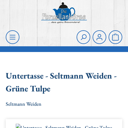
Zum Hauptinhalt springen
Die Porzellanbörse
Waren
Untertasse - Seltmann Weiden -
Grüne Tulpe
Seltmann Weiden
Bildergalerie überspringen