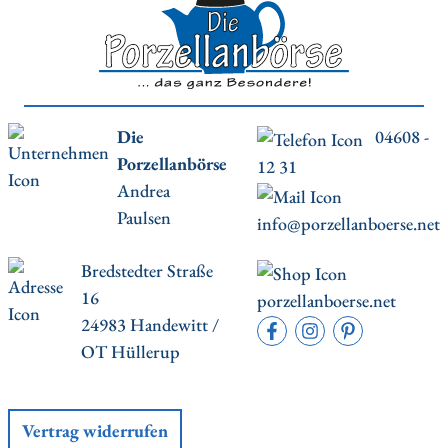
Die
04608 -
Porzellanbörse
12 31
Andrea
Paulsen
info@porzellanboerse.net
Bredstedter Straße
16
porzellanboerse.net
24983 Handewitt /
OT Hüllerup
Vertrag widerrufen