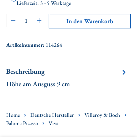
Lieferzeit: 3 - 5 Werktage
Artikel Anzahl: Gib den gewünschten Wert ei
In den Warenkorb
Artikelnummer:
114264
Beschreibung
Höhe am Ausguss 9 cm
Home
Deutsche Hersteller
Villeroy & Boch
Paloma Picasso
Viva