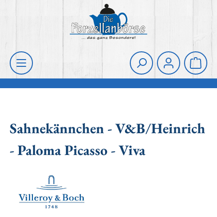
Zum Hauptinhalt springen
Die Porzellanbörse
Waren
Sahnekännchen - V&B/Heinrich
- Paloma Picasso - Viva