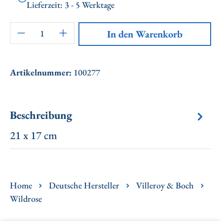
Lieferzeit: 3 - 5 Werktage
Artikel Anzahl: Gib den gewünschten Wert ei
In den Warenkorb
Artikelnummer:
100277
Beschreibung
21 x 17 cm
Home
Deutsche Hersteller
Villeroy & Boch
Wildrose