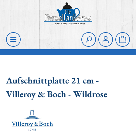
Zum Hauptinhalt springen
Die Porzellanbörse
Waren
Aufschnittplatte 21 cm -
Villeroy & Boch - Wildrose