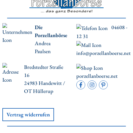
Die
04608 -
Porzellanbörse
12 31
Andrea
Paulsen
info@porzellanboerse.net
Bredstedter Straße
16
porzellanboerse.net
24983 Handewitt /
OT Hüllerup
Vertrag widerrufen