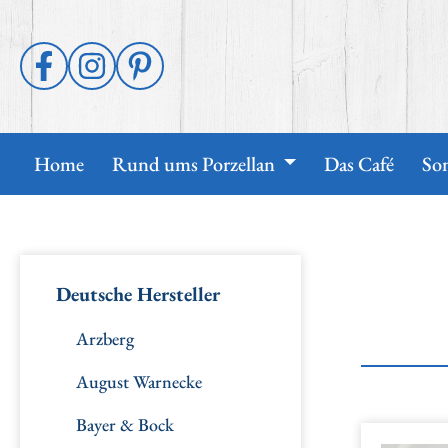
 Hauptinhalt springen
Zur Suche springen
Zur Hauptnavigation springen
Home
Rund ums Porzellan
Das Café
So
Deutsche Hersteller
Arzberg
August Warnecke
Bayer & Bock