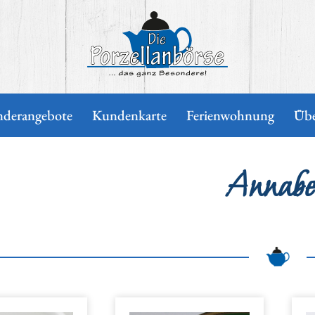
Die Porzellanbörse
nderangebote
Kundenkarte
Ferienwohnung
Übe
Annabe