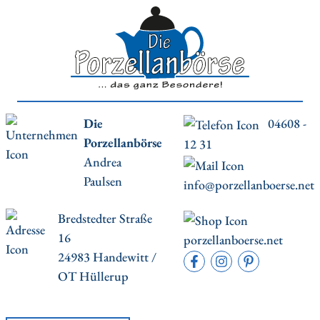
Die
04608 -
Porzellanbörse
12 31
Andrea
Paulsen
info@porzellanboerse.net
Bredstedter Straße
16
porzellanboerse.net
24983 Handewitt /
OT Hüllerup