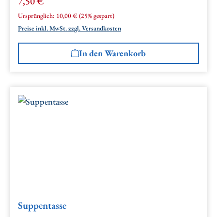
7,50 €
Verkaufspreis:
Regulärer Preis:
Ursprünglich:
10,00 €
(25% gespart)
Preise inkl. MwSt. zzgl. Versandkosten
In den Warenkorb
Suppentasse