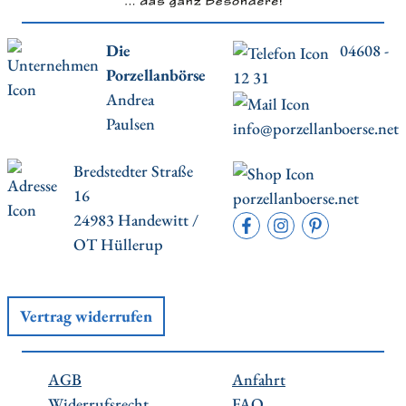
Die
04608 -
Porzellanbörse
12 31
Andrea
Paulsen
info@porzellanboerse.net
Bredstedter Straße
16
porzellanboerse.net
24983 Handewitt /
OT Hüllerup
Vertrag widerrufen
AGB
Anfahrt
Widerrufsrecht
FAQ