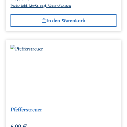
Preise inkl. MwSt. zzgl. Versandkosten
In den Warenkorb
Pfefferstreuer
6,00 €
Regulärer Preis: