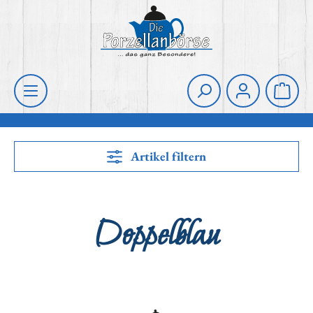
Zum Hauptinhalt springen
Die Porzellanbörse
Waren
Artikel filtern
Doppelblau