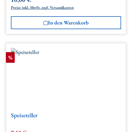
Regulärer Preis:
Preise inkl. MwSt. zzgl. Versandkosten
In den Warenkorb
Rabatt
%
Speiseteller