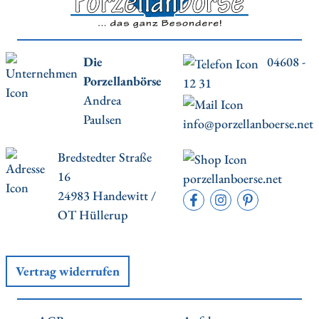
Die
04608 -
Porzellanbörse
12 31
Andrea
Paulsen
info@porzellanboerse.net
Bredstedter Straße
16
porzellanboerse.net
24983 Handewitt /
OT Hüllerup
Vertrag widerrufen