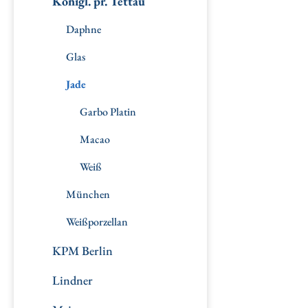
Königl. pr. Tettau
Daphne
Glas
Jade
Garbo Platin
Macao
Weiß
München
Weißporzellan
KPM Berlin
Lindner