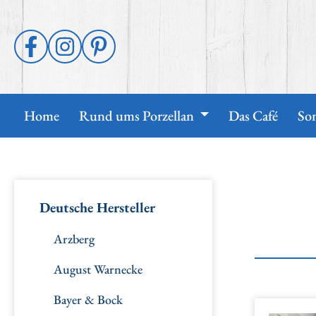
 Hauptinhalt springen
Zur Suche springen
Zur Hauptnavigation springen
Home
Rund ums Porzellan
Das Café
So
Deutsche Hersteller
Arzberg
August Warnecke
Bayer & Bock