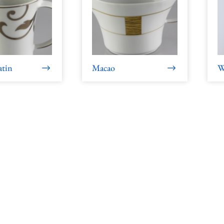
atin
Macao
W