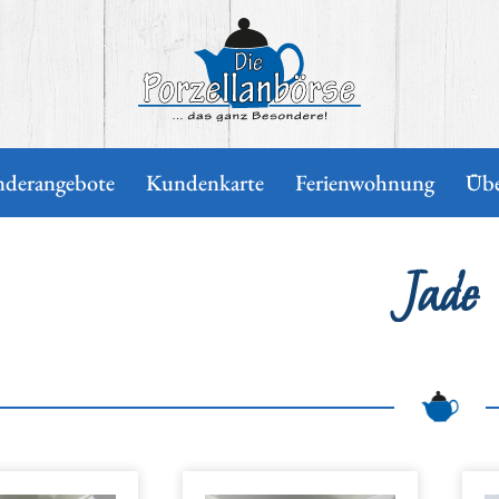
Die Porzellanbörse
nderangebote
Kundenkarte
Ferienwohnung
Übe
Jade