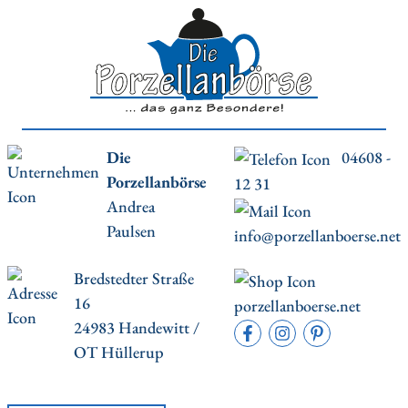
Die
04608 -
Porzellanbörse
12 31
Andrea
Paulsen
info@porzellanboerse.net
Bredstedter Straße
16
porzellanboerse.net
24983 Handewitt /
OT Hüllerup