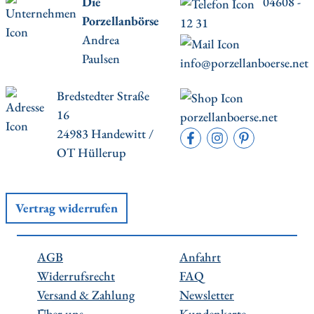
Die
04608 -
Porzellanbörse
12 31
Andrea
Paulsen
info@porzellanboerse.net
Bredstedter Straße
16
porzellanboerse.net
24983 Handewitt /
OT Hüllerup
Vertrag widerrufen
AGB
Anfahrt
Widerrufsrecht
FAQ
Versand & Zahlung
Newsletter
Über uns
Kundenkarte