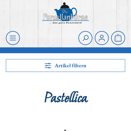
Zum Hauptinhalt springen
Die Porzellanbörse
Waren
Artikel filtern
Pastellica