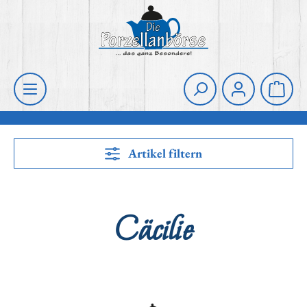
Zum Hauptinhalt springen
Die Porzellanbörse
Waren
Artikel filtern
Cäcilie