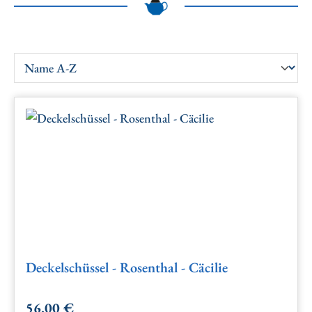
Deckelschüssel - Rosenthal - Cäcilie
56,00 €
Regulärer Preis: