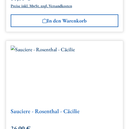
Preise inkl. MwSt. zzgl. Versandkosten
In den Warenkorb
Sauciere - Rosenthal - Cäcilie
26,00 €
Regulärer Preis: