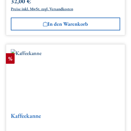
32,00 €
Regulärer Preis:
Preise inkl. MwSt. zzgl. Versandkosten
In den Warenkorb
Rabatt
%
Kaffeekanne