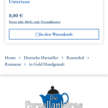
Untertasse
8,00 €
Regulärer Preis:
Preise inkl. MwSt. zzgl. Versandkosten
In den Warenkorb
Home
Deutsche Hersteller
Rosenthal
Romanze
in Gold Handgemalt