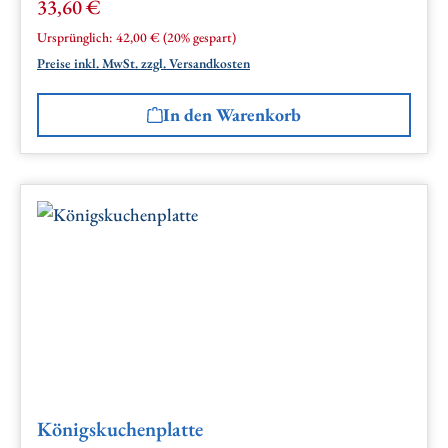
33,60 €
Verkaufspreis:
Regulärer Preis:
Ursprünglich:
42,00 €
(20% gespart)
Preise inkl. MwSt. zzgl. Versandkosten
In den Warenkorb
Königskuchenplatte