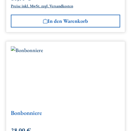
Preise inkl. MwSt. zzgl. Versandkosten
In den Warenkorb
Bonbonniere
28,00 €
Regulärer Preis: