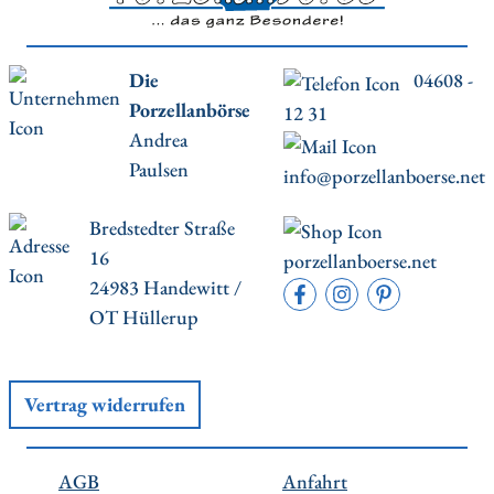
Die
04608 -
Porzellanbörse
12 31
Andrea
Paulsen
info@porzellanboerse.net
Bredstedter Straße
16
porzellanboerse.net
24983 Handewitt /
OT Hüllerup
Vertrag widerrufen
AGB
Anfahrt