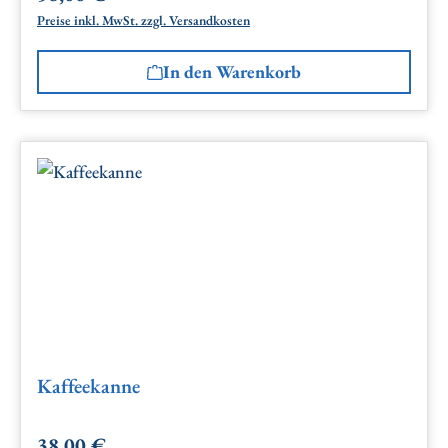
Preise inkl. MwSt. zzgl. Versandkosten
In den Warenkorb
Kaffeekanne
38,00 €
Regulärer Preis: