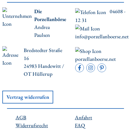
Die
04608 -
Porzellanbörse
12 31
Andrea
Paulsen
info@porzellanboerse.net
Bredstedter Straße
16
porzellanboerse.net
24983 Handewitt /
OT Hüllerup
Vertrag widerrufen
AGB
Anfahrt
Widerrufsrecht
FAQ