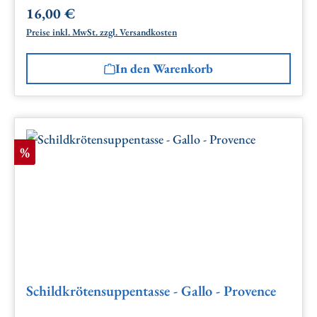
16,00 €
Regulärer Preis:
Preise inkl. MwSt. zzgl. Versandkosten
In den Warenkorb
Rabatt
%
Schildkrötensuppentasse - Gallo - Provence