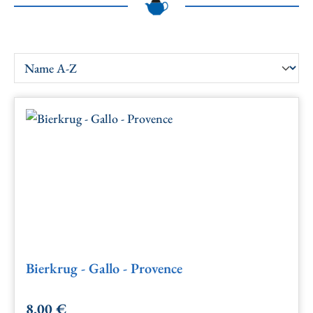
Bierkrug - Gallo - Provence
8,00 €
Regulärer Preis: