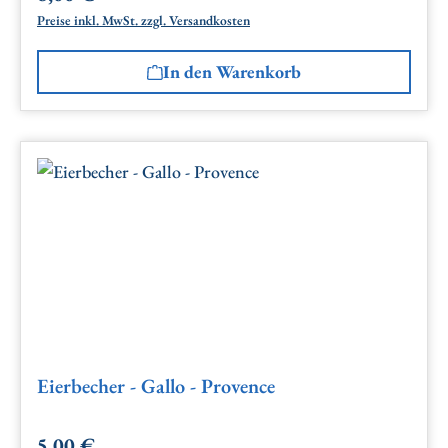
Preise inkl. MwSt. zzgl. Versandkosten
In den Warenkorb
Eierbecher - Gallo - Provence
5,00 €
Regulärer Preis: