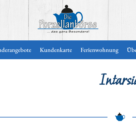
Die Porzellanbörse
nderangebote
Kundenkarte
Ferienwohnung
Übe
Intarsi