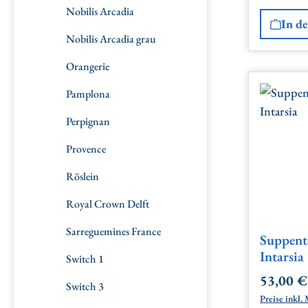
Nobilis Arcadia
In d
Nobilis Arcadia grau
Orangerie
Pamplona
Perpignan
Provence
Röslein
Royal Crown Delft
Sarreguemines France
Suppenta
Intarsia
Switch 1
53,00 €
Regulärer
Switch 3
Preise inkl. 