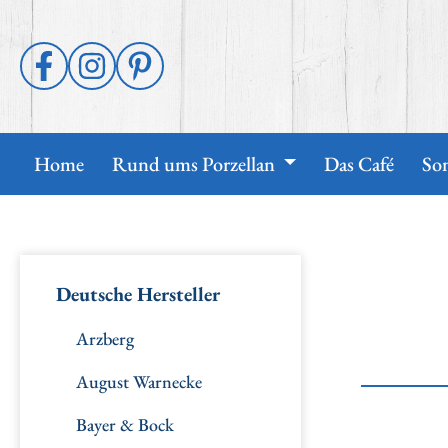
 Hauptinhalt springen
Zur Suche springen
Zur Hauptnavigation springen
Home
Rund ums Porzellan
Das Café
So
Deutsche Hersteller
Arzberg
August Warnecke
Bayer & Bock