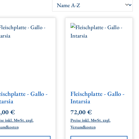
eischplatte - Gallo -
Fleischplatte - Gallo -
tarsia
Intarsia
,00 €
72,00 €
gulärer Preis:
Regulärer Preis:
se inkl. MwSt. zzgl.
Preise inkl. MwSt. zzgl.
sandkosten
Versandkosten