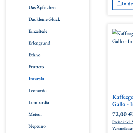
In d
Das Äpfelchen
Das kleine Glück
Einzelteile
Erlengrund
Ethno
Frutteto
Intarsia
Leonardo
Kaffeege
Lombardia
Gallo - I
72,00 €
Meteor
Regulärer
Preise inkl. 
Neptuno
Versandkost