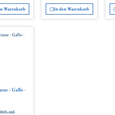
en Warenkorb
In den Warenkorb
sse - Gallo -
 Preis:
MwSt. zzgl.