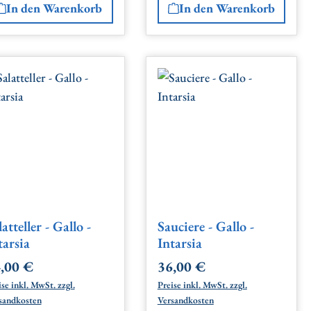
In den Warenkorb
In den Warenkorb
latteller - Gallo -
Sauciere - Gallo -
tarsia
Intarsia
,00 €
36,00 €
gulärer Preis:
Regulärer Preis:
se inkl. MwSt. zzgl.
Preise inkl. MwSt. zzgl.
sandkosten
Versandkosten