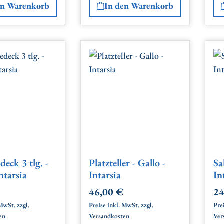
en Warenkorb
In den Warenkorb
deck 3 tlg. -
Platzteller - Gallo -
Sa
ntarsia
Intarsia
In
46,00 €
24
 Preis:
Regulärer Preis:
Re
MwSt. zzgl.
Preise inkl. MwSt. zzgl.
Prei
en
Versandkosten
Ver