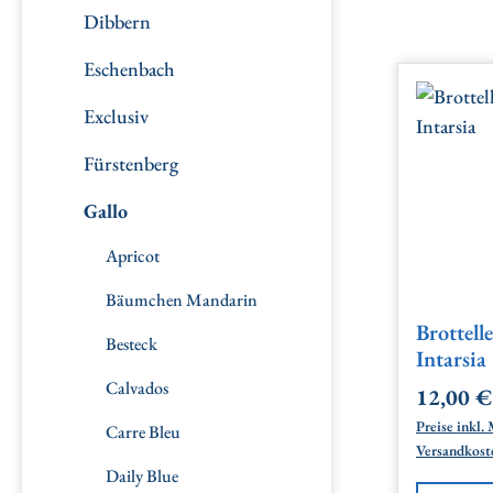
Dibbern
Eschenbach
Exclusiv
Fürstenberg
Gallo
Apricot
Bäumchen Mandarin
Brottelle
Besteck
Intarsia
Calvados
12,00 €
Regulärer
Preise inkl. 
Carre Bleu
Versandkost
Daily Blue