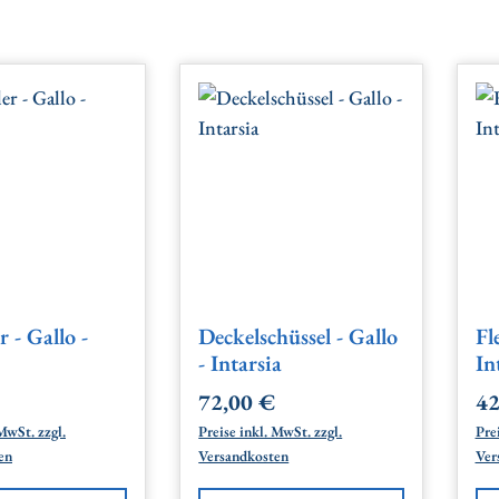
r - Gallo -
Deckelschüssel - Gallo
Fl
- Intarsia
In
72,00 €
42
 Preis:
Regulärer Preis:
Re
MwSt. zzgl.
Preise inkl. MwSt. zzgl.
Prei
en
Versandkosten
Ver