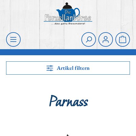
Zum Hauptinhalt springen
Die Porzellanbörse
Waren
Artikel filtern
Parnass