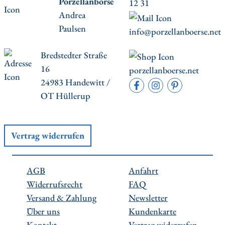
Porzellanbörse
12 31
Andrea
Paulsen
info@porzellanboerse.net
Bredstedter Straße
16
porzellanboerse.net
24983 Handewitt /
OT Hüllerup
Vertrag widerrufen
AGB
Anfahrt
Widerrufsrecht
FAQ
Versand & Zahlung
Newsletter
Über uns
Kundenkarte
Kontakt
Vertrag widerrufen