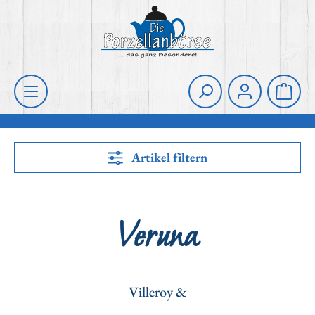
Zum Hauptinhalt springen
Die Porzellanbörse
Waren
Artikel filtern
Veruna
Villeroy &