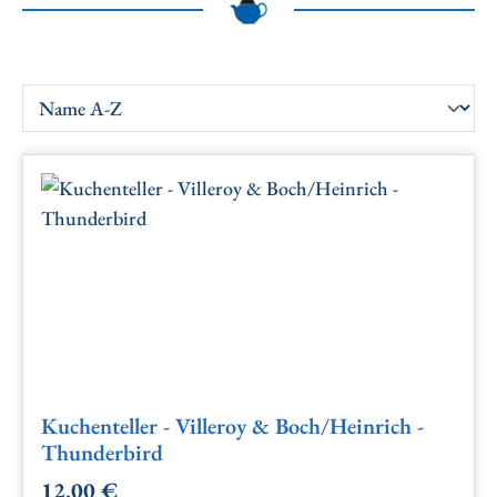
Kuchenteller - Villeroy & Boch/Heinrich -
Thunderbird
12,00 €
Regulärer Preis: