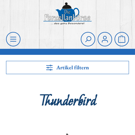
Zum Hauptinhalt springen
Die Porzellanbörse
Waren
Artikel filtern
Thunderbird