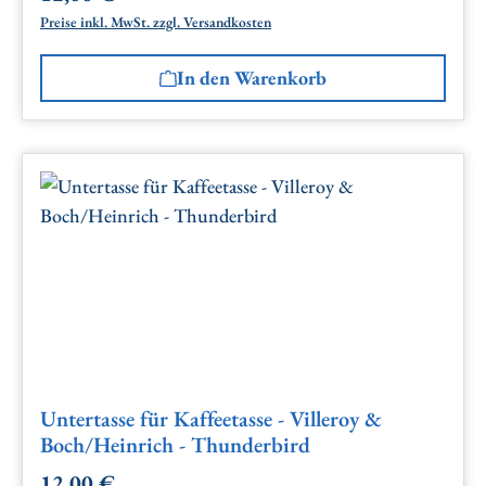
Preise inkl. MwSt. zzgl. Versandkosten
In den Warenkorb
Untertasse für Kaffeetasse - Villeroy &
Boch/Heinrich - Thunderbird
12,00 €
Regulärer Preis: