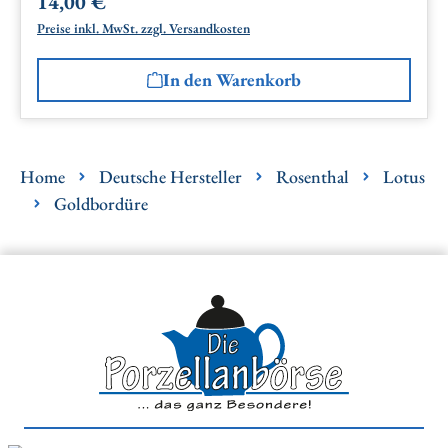
14,00 €
Regulärer Preis:
Preise inkl. MwSt. zzgl. Versandkosten
In den Warenkorb
Home
Deutsche Hersteller
Rosenthal
Lotus
Goldbordüre