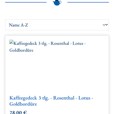
Kaffeegedeck 3 tlg. - Rosenthal - Lotus -
Goldbordüre
28,00 €
Regulärer Preis: