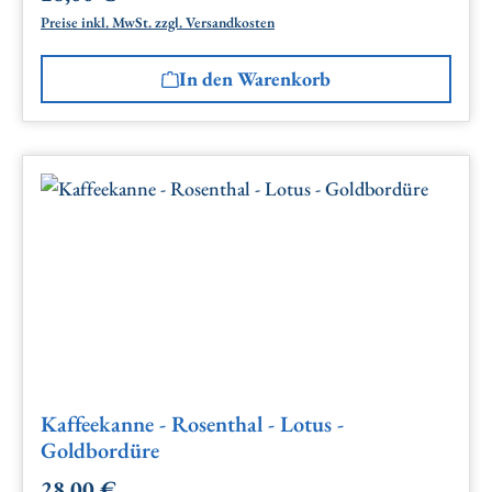
Preise inkl. MwSt. zzgl. Versandkosten
In den Warenkorb
Kaffeekanne - Rosenthal - Lotus -
Goldbordüre
28,00 €
Regulärer Preis: