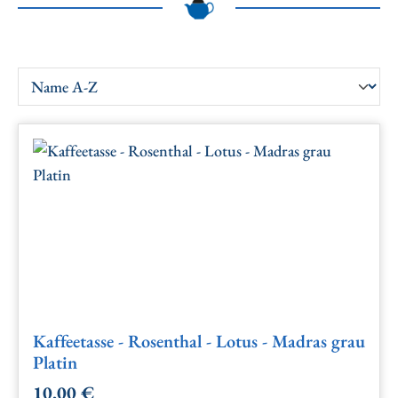
Kaffeetasse - Rosenthal - Lotus - Madras grau
Platin
10,00 €
Regulärer Preis: