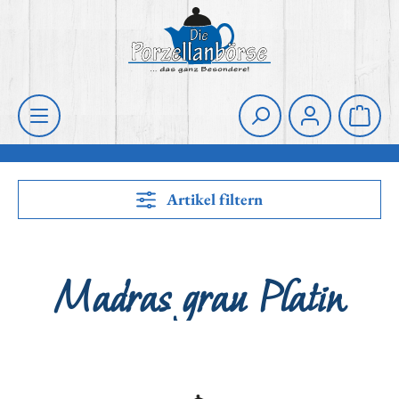
Zum Hauptinhalt springen
Die Porzellanbörse
Waren
Artikel filtern
Madras grau Platin