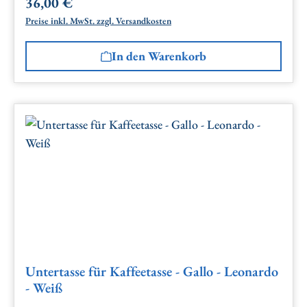
36,00 €
Regulärer Preis:
Preise inkl. MwSt. zzgl. Versandkosten
In den Warenkorb
Untertasse für Kaffeetasse - Gallo - Leonardo
- Weiß