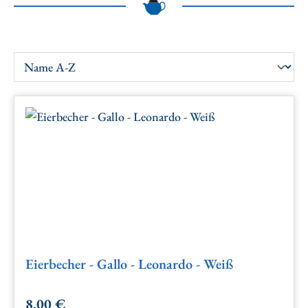
Eierbecher - Gallo - Leonardo - Weiß
8,00 €
Regulärer Preis: