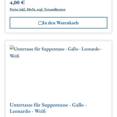
4,00 €
Regulärer Preis:
Preise inkl. MwSt. zzgl. Versandkosten
In den Warenkorb
Untertasse für Suppentasse - Gallo -
Leonardo - Weiß