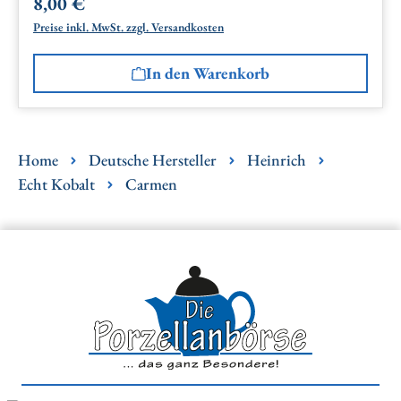
8,00 €
Regulärer Preis:
Preise inkl. MwSt. zzgl. Versandkosten
In den Warenkorb
Home
Deutsche Hersteller
Heinrich
Echt Kobalt
Carmen