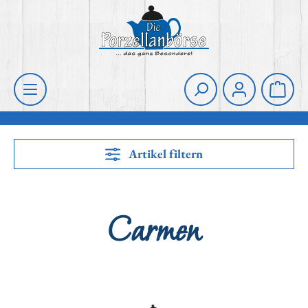
Zum Hauptinhalt springen
Die Porzellanbörse
Waren
Artikel filtern
Carmen