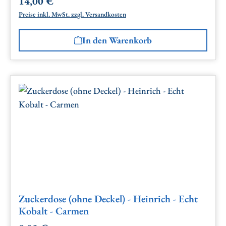
14,00 €
Regulärer Preis:
Preise inkl. MwSt. zzgl. Versandkosten
In den Warenkorb
Zuckerdose (ohne Deckel) - Heinrich - Echt
Kobalt - Carmen