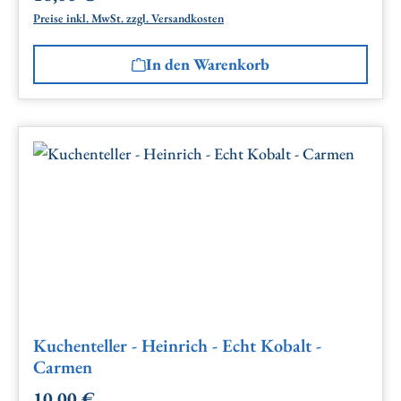
Preise inkl. MwSt. zzgl. Versandkosten
In den Warenkorb
Kuchenteller - Heinrich - Echt Kobalt -
Carmen
10,00 €
Regulärer Preis: