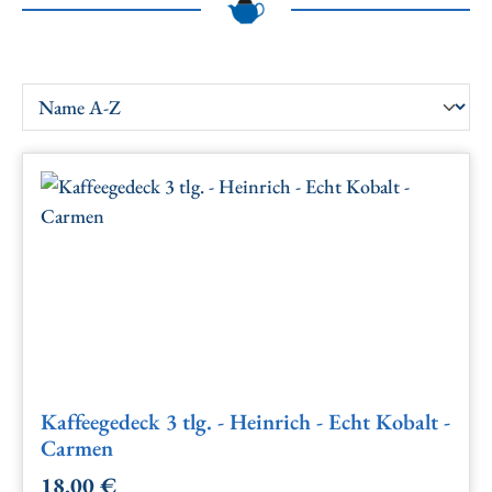
Kaffeegedeck 3 tlg. - Heinrich - Echt Kobalt -
Carmen
18,00 €
Regulärer Preis: