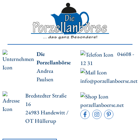
Die
04608 -
Porzellanbörse
12 31
Andrea
Paulsen
info@porzellanboerse.net
Bredstedter Straße
16
porzellanboerse.net
24983 Handewitt /
OT Hüllerup