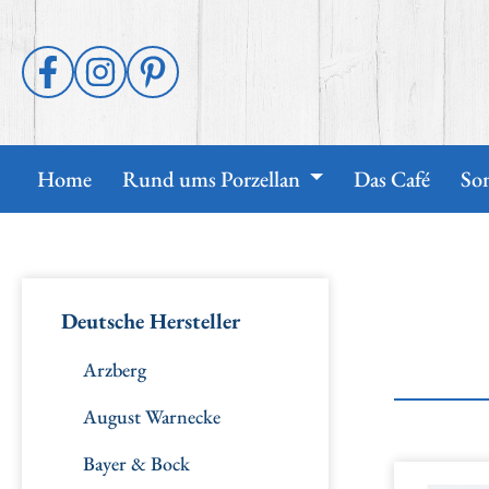
 Hauptinhalt springen
Zur Suche springen
Zur Hauptnavigation springen
Home
Rund ums Porzellan
Das Café
So
Deutsche Hersteller
Arzberg
August Warnecke
Bayer & Bock