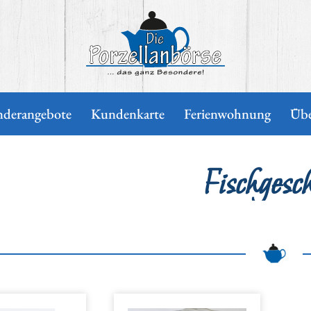
Die Porzellanbörse
nderangebote
Kundenkarte
Ferienwohnung
Übe
Fischgesc