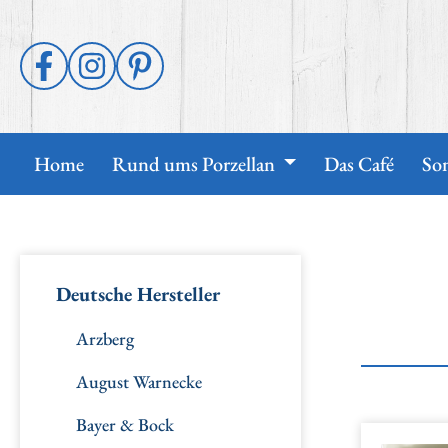
 Hauptinhalt springen
Zur Suche springen
Zur Hauptnavigation springen
Home
Rund ums Porzellan
Das Café
So
Deutsche Hersteller
Arzberg
August Warnecke
Bayer & Bock