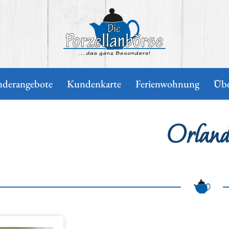
Die Porzellanbörse
nderangebote
Kundenkarte
Ferienwohnung
Übe
Orland