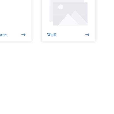
hten
Weiß