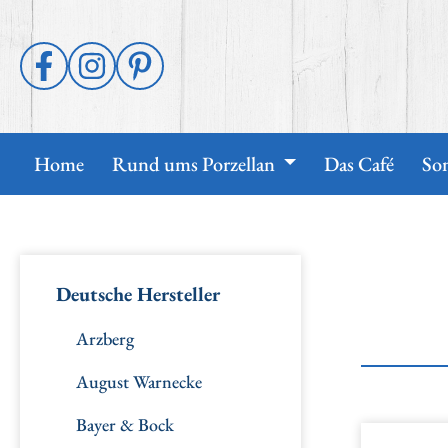
p to main content
Skip to search
Skip to main navigation
Home
Rund ums Porzellan
Das Café
So
Deutsche Hersteller
Arzberg
August Warnecke
Bayer & Bock