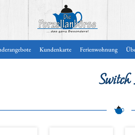
nderangebote
Kundenkarte
Ferienwohnung
Übe
Switch 