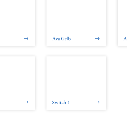
Ava Gelb
A
Switch 1