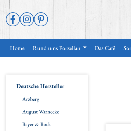
p to main content
Skip to search
Skip to main navigation
Home
Rund ums Porzellan
Das Café
So
Deutsche Hersteller
Arzberg
August Warnecke
Bayer & Bock