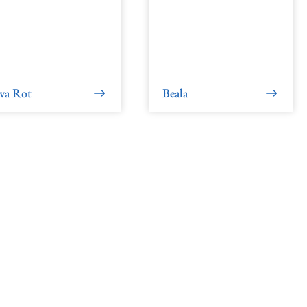
va Rot
Beala