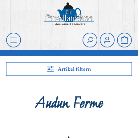
Zum Hauptinhalt springen
Die Porzellanbörse
Waren
Artikel filtern
Audun Ferme