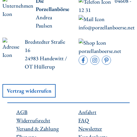
Die
04608 -
Porzellanbörse
12 31
Andrea
Paulsen
info@porzellanboerse.net
Bredstedter Straße
16
porzellanboerse.net
24983 Handewitt /
OT Hüllerup
Vertrag widerrufen
AGB
Anfahrt
Widerrufsrecht
FAQ
Versand & Zahlung
Newsletter
Über uns
Kundenkarte