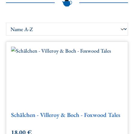
Schälchen - Villeroy & Boch - Foxwood Tales
18,00 €
Regulärer Preis: