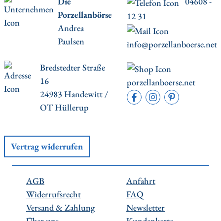
Die
04608 -
Porzellanbörse
12 31
Andrea
Paulsen
info@porzellanboerse.net
Bredstedter Straße
16
porzellanboerse.net
24983 Handewitt /
OT Hüllerup
Vertrag widerrufen
AGB
Anfahrt
Widerrufsrecht
FAQ
Versand & Zahlung
Newsletter
Über uns
Kundenkarte