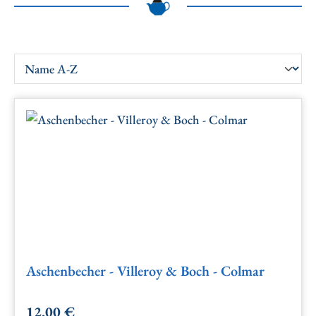
Aschenbecher - Villeroy & Boch - Colmar
12,00 €
Regulärer Preis: