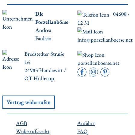
Die
04608 -
Porzellanbörse
12 31
Andrea
Paulsen
info@porzellanboerse.net
Bredstedter Straße
16
porzellanboerse.net
24983 Handewitt /
OT Hüllerup
Vertrag widerrufen
AGB
Anfahrt
Widerrufsrecht
FAQ