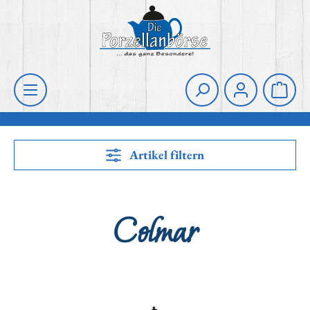
Zum Hauptinhalt springen
Die Porzellanbörse
Waren
Artikel filtern
Colmar