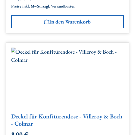
Preise inkl. MwSt. zzgl. Versandkosten
In den Warenkorb
Deckel für Konfitürendose - Villeroy & Boch
- Colmar
8,00 €
Regulärer Preis: