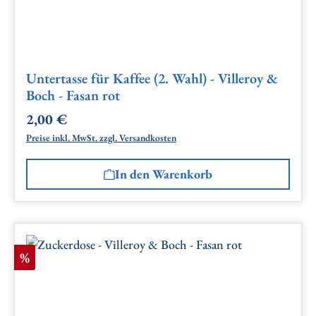
Untertasse für Kaffee (2. Wahl) - Villeroy &
Boch - Fasan rot
2,00 €
Regulärer Preis:
Preise inkl. MwSt. zzgl. Versandkosten
In den Warenkorb
Rabatt
%