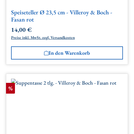
Speiseteller Ø 23,5 cm - Villeroy & Boch -
Fasan rot
14,00 €
Regulärer Preis:
Preise inkl. MwSt. zzgl. Versandkosten
In den Warenkorb
Rabatt
%