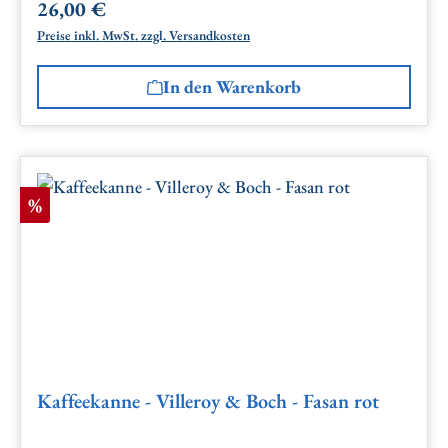
26,00 €
Regulärer Preis:
Preise inkl. MwSt. zzgl. Versandkosten
In den Warenkorb
Rabatt
%
Kaffeekanne - Villeroy & Boch - Fasan rot