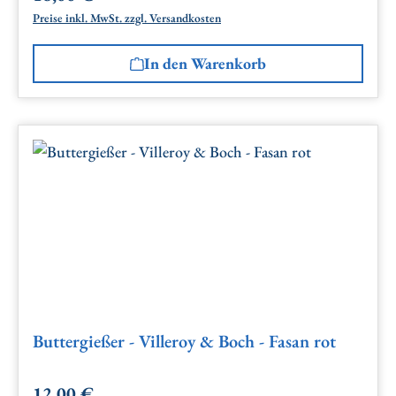
Preise inkl. MwSt. zzgl. Versandkosten
In den Warenkorb
Buttergießer - Villeroy & Boch - Fasan rot
12,00 €
Regulärer Preis: