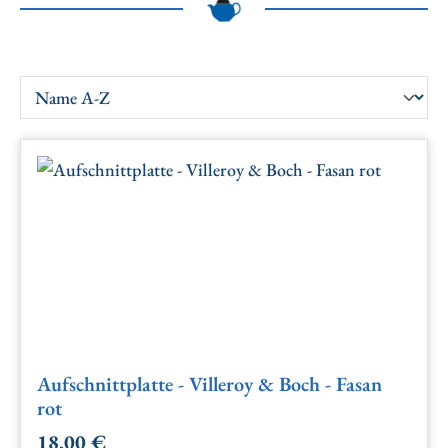
Aufschnittplatte - Villeroy & Boch - Fasan
rot
18,00 €
Regulärer Preis: