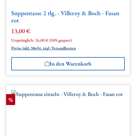
Suppentasse 2 tlg. - Villeroy & Boch - Fasan
rot
13,00 €
Verkaufspreis:
Regulärer Preis:
Ursprünglich:
26,00 €
(50% gespart)
Preise inkl. MwSt. zzgl. Versandkosten
In den Warenkorb
Rabatt
%