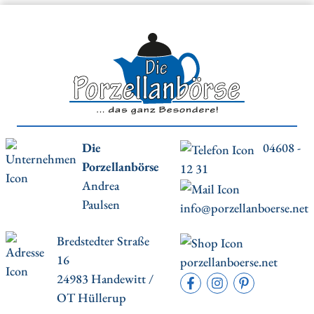
Die
04608 -
Porzellanbörse
12 31
Andrea
Paulsen
info@porzellanboerse.net
Bredstedter Straße
16
porzellanboerse.net
24983 Handewitt /
OT Hüllerup