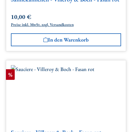
10,00 €
Regulärer Preis:
Preise inkl. MwSt. zzgl. Versandkosten
In den Warenkorb
Rabatt
%