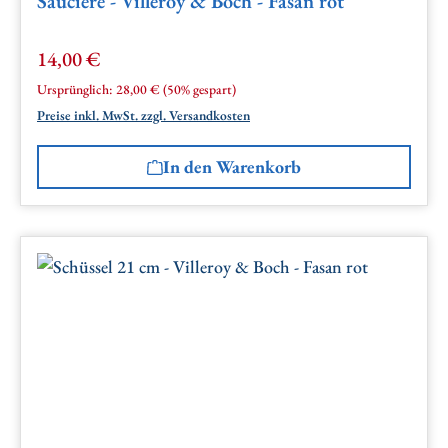
Sauciere - Villeroy & Boch - Fasan rot
14,00 €
Verkaufspreis:
Regulärer Preis:
Ursprünglich:
28,00 €
(50% gespart)
Preise inkl. MwSt. zzgl. Versandkosten
In den Warenkorb