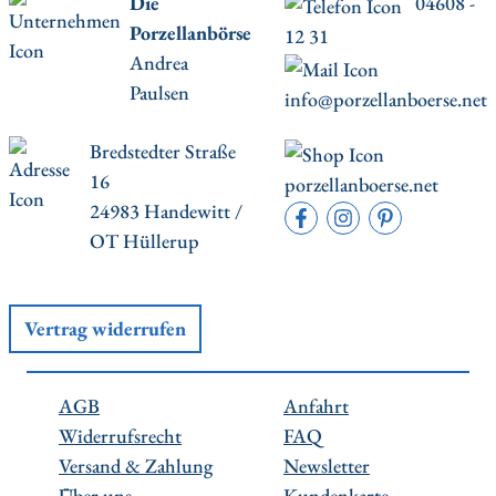
Die
04608 -
Porzellanbörse
12 31
Andrea
Paulsen
info@porzellanboerse.net
Bredstedter Straße
16
porzellanboerse.net
24983 Handewitt /
OT Hüllerup
Vertrag widerrufen
AGB
Anfahrt
Widerrufsrecht
FAQ
Versand & Zahlung
Newsletter
Über uns
Kundenkarte