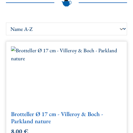
Brotteller Ø 17 cm - Villeroy & Boch -
Parkland nature
8,00 €
Regulärer Preis: