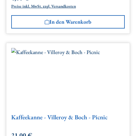
Preise inkl. MwSt. zzgl. Versandkosten
In den Warenkorb
Kaffeekanne - Villeroy & Boch - Picnic
21,00 €
Regulärer Preis: