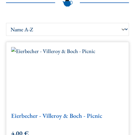
Eierbecher - Villeroy & Boch - Picnic
4,00 €
Regulärer Preis: