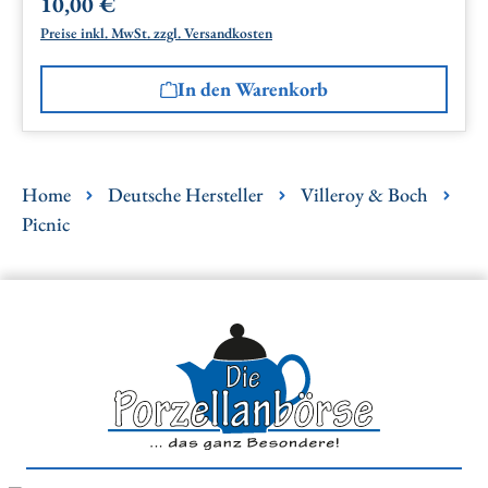
10,00 €
Regulärer Preis:
Preise inkl. MwSt. zzgl. Versandkosten
In den Warenkorb
Home
Deutsche Hersteller
Villeroy & Boch
Picnic