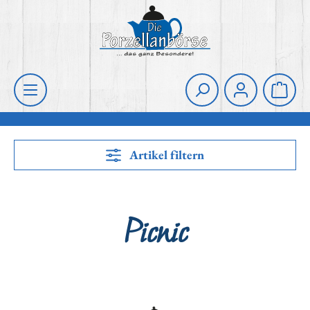
Zum Hauptinhalt springen
Die Porzellanbörse
Waren
Artikel filtern
Picnic