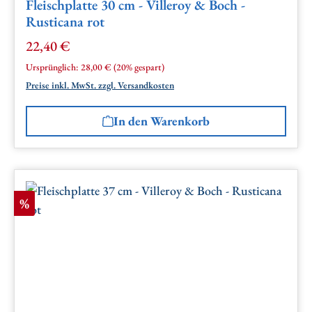
Fleischplatte 30 cm - Villeroy & Boch -
Rusticana rot
22,40 €
Verkaufspreis:
Regulärer Preis:
Ursprünglich:
28,00 €
(20% gespart)
Preise inkl. MwSt. zzgl. Versandkosten
In den Warenkorb
Rabatt
%