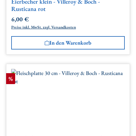
Eierbecher klein - Villeroy & Boch -
Rusticana rot
6,00 €
Regulärer Preis:
Preise inkl. MwSt. zzgl. Versandkosten
In den Warenkorb
Rabatt
%