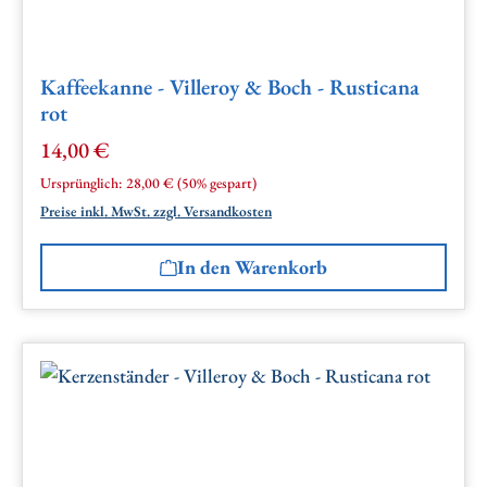
Kaffeekanne - Villeroy & Boch - Rusticana
rot
14,00 €
Verkaufspreis:
Regulärer Preis:
Ursprünglich:
28,00 €
(50% gespart)
Preise inkl. MwSt. zzgl. Versandkosten
In den Warenkorb