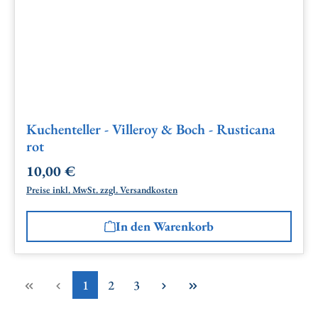
Kuchenteller - Villeroy & Boch - Rusticana
rot
10,00 €
Regulärer Preis:
Preise inkl. MwSt. zzgl. Versandkosten
In den Warenkorb
Seite
Seite
Seite
1
2
3