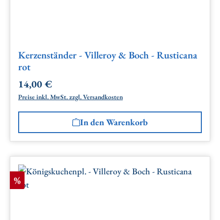
Kerzenständer - Villeroy & Boch - Rusticana
rot
14,00 €
Regulärer Preis:
Preise inkl. MwSt. zzgl. Versandkosten
In den Warenkorb
Rabatt
%