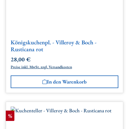
Königskuchenpl. - Villeroy & Boch -
Rusticana rot
28,00 €
Regulärer Preis:
Preise inkl. MwSt. zzgl. Versandkosten
In den Warenkorb
Rabatt
%