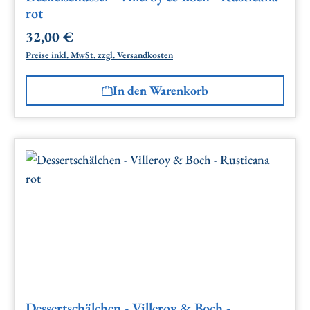
rot
32,00 €
Regulärer Preis:
Preise inkl. MwSt. zzgl. Versandkosten
In den Warenkorb
Dessertschälchen - Villeroy & Boch -