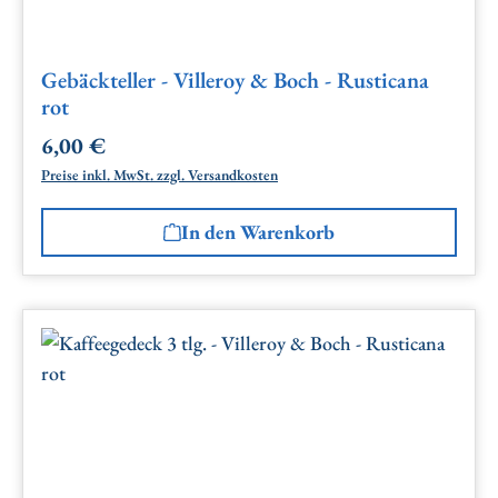
Gebäckteller - Villeroy & Boch - Rusticana
rot
6,00 €
Regulärer Preis:
Preise inkl. MwSt. zzgl. Versandkosten
In den Warenkorb