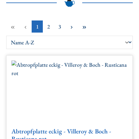
Seite
Seite
Seite
1
2
3
Abtropfplatte eckig - Villeroy & Boch -
Rusticana rot