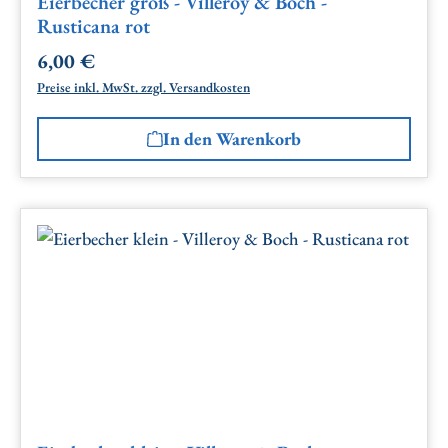
Eierbecher groß - Villeroy & Boch -
Rusticana rot
6,00 €
Regulärer Preis:
Preise inkl. MwSt. zzgl. Versandkosten
In den Warenkorb