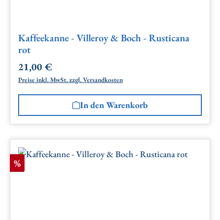
Kaffeekanne - Villeroy & Boch - Rusticana
rot
21,00 €
Regulärer Preis:
Preise inkl. MwSt. zzgl. Versandkosten
In den Warenkorb
Rabatt
%