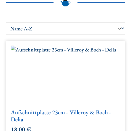
Aufschnittplatte 23cm - Villeroy & Boch -
Delia
18,00 €
Regulärer Preis: