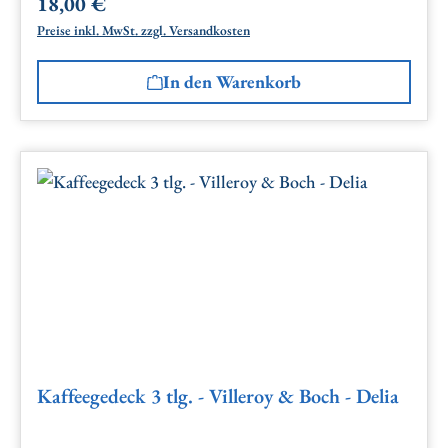
18,00 €
Regulärer Preis:
Preise inkl. MwSt. zzgl. Versandkosten
In den Warenkorb
Kaffeegedeck 3 tlg. - Villeroy & Boch - Delia