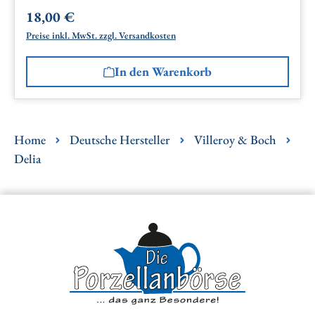
18,00 €
Regulärer Preis:
Preise inkl. MwSt. zzgl. Versandkosten
In den Warenkorb
Home
Deutsche Hersteller
Villeroy & Boch
Delia