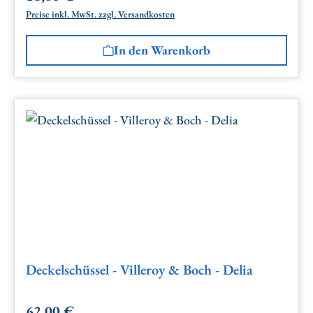
Preise inkl. MwSt. zzgl. Versandkosten
In den Warenkorb
Deckelschüssel - Villeroy & Boch - Delia
62,00 €
Regulärer Preis: