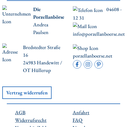
Die
04608 -
Porzellanbörse
12 31
Andrea
Paulsen
info@porzellanboerse.net
Bredstedter Straße
16
porzellanboerse.net
24983 Handewitt /
OT Hüllerup
Vertrag widerrufen
AGB
Anfahrt
Widerrufsrecht
FAQ