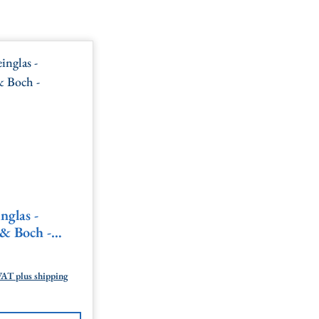
nglas -
 & Boch -
price:
 VAT plus shipping