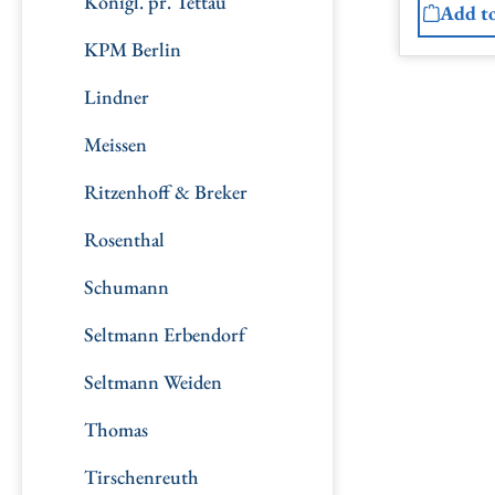
Königl. pr. Tettau
Add to
KPM Berlin
Lindner
Meissen
Ritzenhoff & Breker
Rosenthal
Schumann
Seltmann Erbendorf
Seltmann Weiden
Thomas
Tirschenreuth