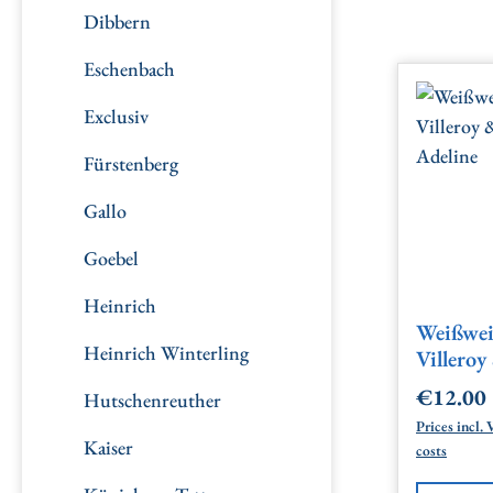
Dibbern
Eschenbach
Exclusiv
Fürstenberg
Gallo
Goebel
Heinrich
Weißwei
Heinrich Winterling
Villeroy
Adeline
€12.00
Regular 
Hutschenreuther
Prices incl.
Kaiser
costs