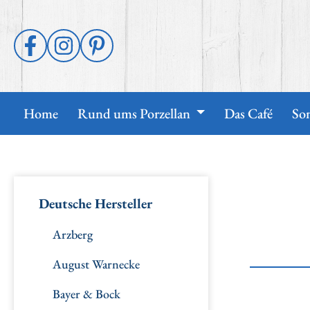
p to main content
Skip to search
Skip to main navigation
Home
Rund ums Porzellan
Das Café
So
Deutsche Hersteller
Arzberg
August Warnecke
Bayer & Bock